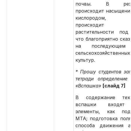
почвы. В резул
происходит насыщени
кислородом, вл
происходит за
растительности под
что благоприятно сказ
на последующем 
сельскохозяйственных
культур.
* Прошу студентов зап
тетради определение 
«Вспашка»
[слайд 7]
В содержание техн
вспашки входят 
элементы, как подг
МТА; подготовка поля
способа движения аг