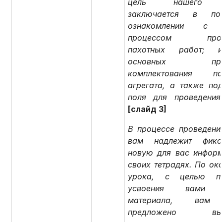
цель нашего 
заключается в поэ
ознакомлении с 
процессом прове
пахотных работ; из
основных прин
комплектования пах
агрегата, а также под
поля для проведения
[слайд 3]
В процессе проведени
вам надлежит фикси
новую для вас инфор
своих тетрадях. По ок
урока, с целью пр
усвоения вами н
материала, вам 
предложено выпо