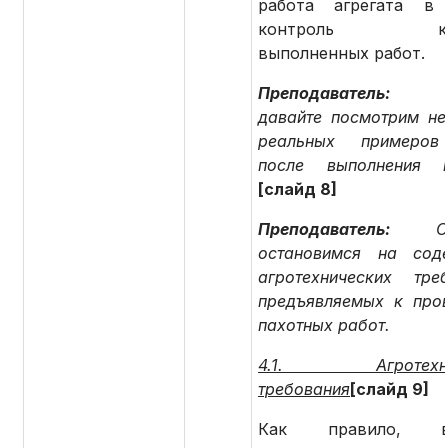
работа агрегата в 
контроль кач
выполненных работ.
Преподаватель
давайте посмотрим не
реальных примеров
после выполнения в
[слайд 8]
Преподаватель:
О
остановимся на сод
агротехнических треб
предъявляемых к про
пахотных работ.
4.1. Агротехнич
требования
[слайд 9]
Как правило, вс