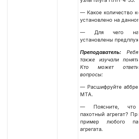
узлы плуга ПЛН-4-35.
— Какое количество к
установлено на данном
— Для чего на
установлены предплу
Преподаватель:
Реб
также изучали понят
Кто может ответ
вопросы:
— Расшифруйте аббре
МТА.
— Поясните, что
пахотный агрегат? Пр
пример любого пах
агрегата.