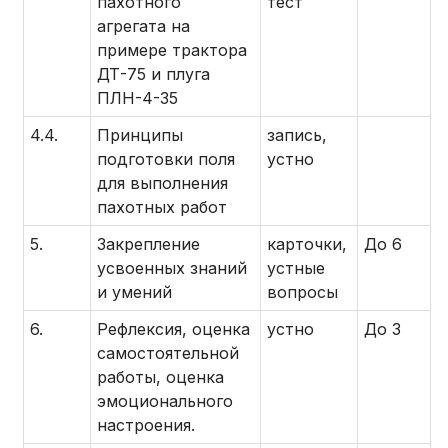
пахотного
тест
агрегата на
примере трактора
ДТ-75 и плуга
ПЛН-4-35
4.4.
Принципы
запись,
подготовки поля
устно
для выполнения
пахотных работ
5.
Закрепление
карточки,
До 6
усвоенных знаний
устные
и умений
вопросы
6.
Рефлексия, оценка
устно
До 3
самостоятельной
работы, оценка
эмоционального
настроения.