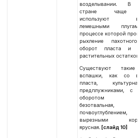
возделывании. В
стране чаще 
используют вс
лемешными плуга
процессе которой про
рыхление пахотного
оборот пласта и з
растительных остатков
Существуют таки
вспашки, как со в
пласта, культур
предплужниками, с 
оборотом пла
безотвальна
почвоуглублени
вырезными корпу
ярусная.
[слайд 10]