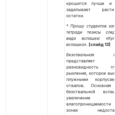
крошится лучше и 
заделывает растит
остатки.
* Прошу студентов зап
тетради тезисы сле
вида вспашки: «Кул
вспашка».
[слайд 13]
Безотвальная вс
представляет 
разновидность глу
рыхления, которое вы
плужными корпуса
отвалов. Основная 
безотвальной всп
увеличение
влагопроницаемости
зонах недостато