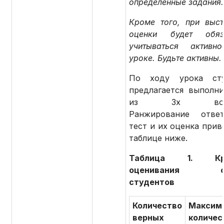
определенные задания.
Кроме того, при выст
оценки будет обяза
учитываться активн
уроке. Будьте активны.
По ходу урока сту
предлагается выполни
из 3х вопро
Ранжирование отве
тест и их оценка прив
таблице ниже.
Таблица 1. Кри
оценивания от
студентов
Количество
Максим
верных
количес