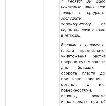
* Ребята! Вы рассм
некоторые виды всп
теперь я предлаг
заслушать кр
характеристику отд
видов вспашки и отмет
в тетради.
Вспашка с полным о
пласта предназначе
уничтожения растит
покрова путем заделки
дно борозды. По
оборота пласта дос
при использовании 
органов с винт
поверхностями. 
вспашку рекомен
использовать при об