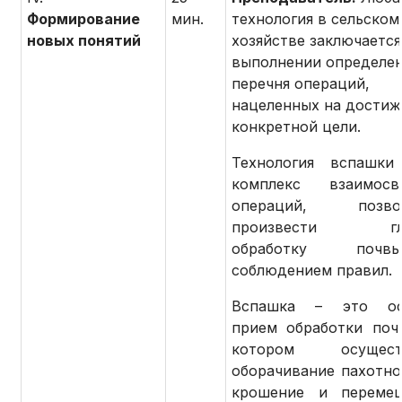
Формирование
мин.
технология в сельском
новых понятий
хозяйстве заключается
выполнении определе
перечня операций,
нацеленных на достиж
конкретной цели.
Технология вспашки
комплекс взаимосвя
операций, позво
произвести глу
обработку по
соблюдением правил.
Вспашка – это ос
прием обработки поч
котором осуществ
оборачивание пахотног
крошение и перемеш