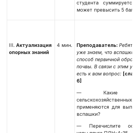
студента суммирует
может превысить 5 бал
III.
Актуализация
4 мин.
Преподаватель:
Ребят
опорных знаний
уже знаем, что вспашка
способ первичной обра
почвы. В связи с этим 
есть к вам вопрос:
[сл
6]
— Какие т
сельскохозяйственных
применяются для вып
вспашки?
— Перечислите ос