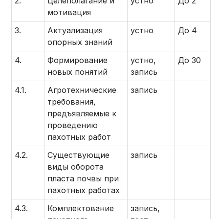
2.
Целеполагание и
устно
До 2
мотивация
3.
Актуализация
устно
До 4
опорных знаний
4.
Формирование
устно,
До 30
новых понятий
запись
4.1.
Агротехнические
запись
требования,
предъявляемые к
проведению
пахотных работ
4.2.
Существующие
запись
виды оборота
пласта почвы при
пахотных работах
4.3.
Комплектование
запись,