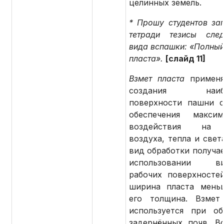
целинных земель.
* Прошу студентов зап
тетради тезисы сле
вида вспашки: «Полный
пласта».
[слайд 11]
Взмет пласта
применя
создания наибо
поверхности пашни 
обеспечения максим
воздействия на 
воздуха, тепла и свет
вид обработки получае
использовании ви
рабочих поверхностей
ширина пласта мень
его толщина. Взмет
используется при об
задернённых почв. В