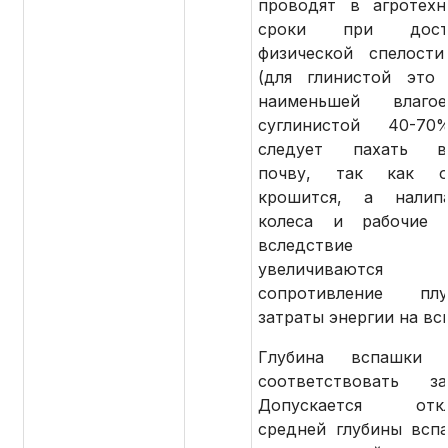
проводят в агротехн
сроки при дости
физической спелост
(для глинистой это
наименьшей влагоем
суглинистой 40-70
следует пахать в
почву, так как 
крошится, а налип
колеса и рабочие о
вследствие 
увеличиваются т
сопротивление п
затраты энергии на вс
Глубина вспашки 
соответствовать за
Допускается откл
средней глубины всп