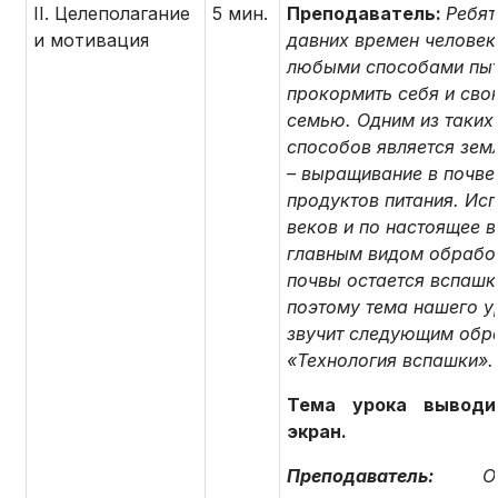
II. Целеполагание
5 мин.
Преподаватель:
Ребят
и мотивация
давних времен человек
любыми способами пы
прокормить себя и сво
семью. Одним из таких
способов является зем
– выращивание в почве
продуктов питания. Ис
веков и по настоящее 
главным видом обрабо
почвы остается вспашк
поэтому тема нашего у
звучит следующим обр
«
Технология вспашки
».
Тема урока выводи
экран.
Преподаватель:
Осн