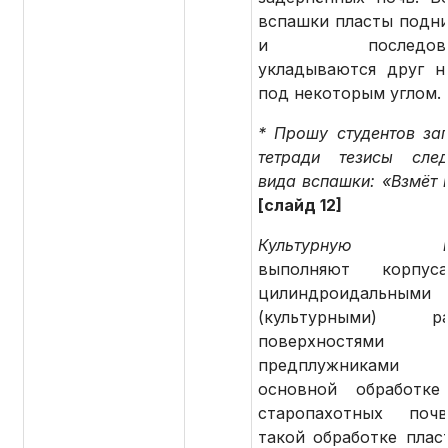
вспашки пласты подн
и последоват
укладываются друг н
под некоторым углом.
* Прошу студентов зап
тетради тезисы сле
вида вспашки: «Взмёт 
[слайд 12]
Культурную вс
выполняют корпу
цилиндроидальными
(культурными) ра
поверхностя
предплужникам
основной обработке
старопахотных поч
такой обработке плас