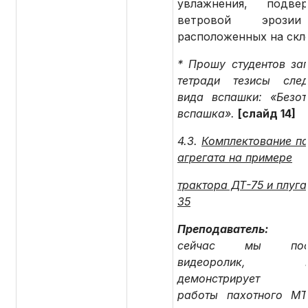
увлажнения, подвер
ветровой эрози
расположенных на скл
* Прошу студентов зап
тетради тезисы сле
вида вспашки: «Безот
вспашка».
[слайд 14]
4.3.
Комплектование па
агрегата на примере
трактора ДТ-75 и плуг
35
Преподаватель
сейчас мы посм
видеоролик, ко
демонстрирует п
работы пахотного МТ