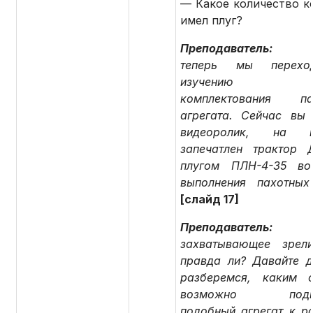
— Какое количество к
имел плуг?
Преподаватель
теперь мы перех
изучению пр
комплектования пах
агрегата. Сейчас вы 
видеоролик, на к
запечатлен трактор 
плугом ПЛН-4-35 во
выполнения пахотных
[слайд 17]
Преподаватель
захватывающее зрел
правда ли? Давайте д
разберемся, каким 
возможно подгот
подобный агрегат к ра