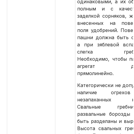
одинаковыми, а их о
полным и с качест
заделкой сорняков, ж
внесенных на повер
поля удобрений. Пове
пашни должна быть с
а при зяблевой всп
слегка гребни
Необходимо, чтобы п
агрегат двиг
прямолинейно.
Категорически не допу
наличие огрехо
незапаханных кл
Свальные гре
развальные борозды
быть разделаны и выр
Высота свальных гре